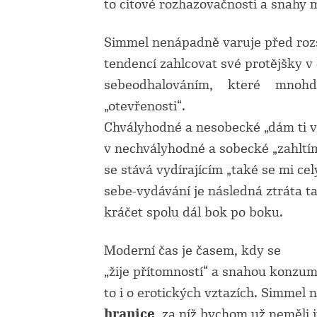
to citové rozhazovačnosti a snahy m
Simmel nenápadně varuje před roz
tendencí zahlcovat své protějšky v
sebeodhalováním, které mnoh
„otevřenosti“.
Chvályhodné a nesobecké „dám ti v
v nechvályhodné a sobecké „zahltím
se stává vydírajícím „také se mi ce
sebe-vydávání je následná ztráta ta
kráčet spolu dál bok po boku.
Moderní čas je časem, kdy se
„žije přítomností“ a snahou konzum
to i o erotických vztazích. Simmel
hranice
, za níž bychom už neměli jí