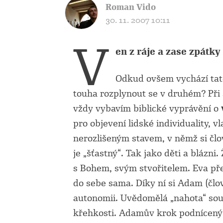
Roman Vido
30. 11. 2007 10:11
V
en z ráje a zase zpátky
Odkud ovšem vychází tat
touha rozplynout se v druhém? Při 
vždy vybavím biblické vyprávění o
pro objevení lidské individuality, 
nerozlišeným stavem, v němž si čl
je „šťastný“. Tak jako děti a blázni.
s Bohem, svým stvořitelem. Eva př
do sebe sama. Díky ní si Adam (člo
autonomii. Uvědomělá „nahota“ souč
křehkosti. Adamův krok podnícený