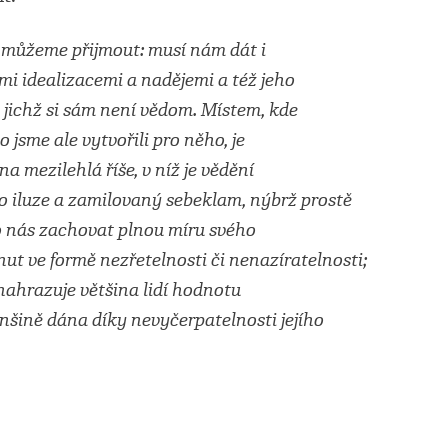
 můžeme přijmout: musí nám dát i
i idealizacemi a nadějemi a též jeho
 jichž si sám není vědom. Místem, kde
o jsme ale vytvořili pro něho, je
a mezilehlá říše, v níž je vědění
o iluze a zamilovaný sebeklam, nýbrž prostě
i pro nás zachovat plnou míru svého
nut ve formě nezřetelnosti či nenazíratelnosti;
nahrazuje většina lidí hodnotu
enšině dána díky nevyčerpatelnosti jejího