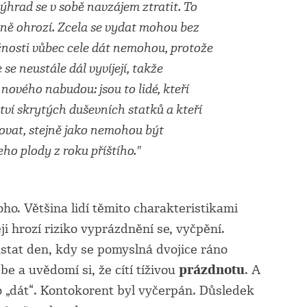
ýhrad se v sobě navzájem ztratit. To
ně ohrozí. Zcela se vydat mohou bez
tečnosti vůbec cele dát nemohou, protože
 se neustále dál vyvíjejí, takže
nového nabudou: jsou to lidé, kteří
tví skrytých duševních statků a kteří
ovat, stejně jako nemohou být
ho plody z roku příštího."
o. Většina lidí těmito charakteristikami
ji hrozí riziko vyprázdnění se, vyčpění.
tat den, kdy se pomyslná dvojice ráno
e a uvědomí si, že cítí tíživou
prázdnotu
. A
co „dát“. Kontokorent byl vyčerpán. Důsledek