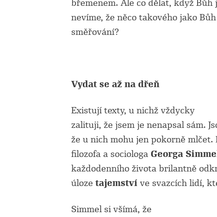
břemenem. Ale co dělat, když Bůh j
nevíme, že něco takového jako Bůh
směřování?
Vydat se až na dřeň
Existují texty, u nichž vždycky
zalituji, že jsem je nenapsal sám. J
že u nich mohu jen pokorně mlčet.
filozofa a sociologa
Georga Simme
každodenního života brilantně odkr
úloze
tajemství
ve svazcích lidí, k
Simmel si všímá, že