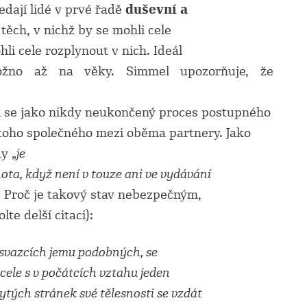
edají lidé v prvé řadě
duševní a
těch, v nichž by se mohli cele
li cele rozplynout v nich. Ideál
ožno až na věky. Simmel upozorňuje, že
li se jako nikdy neukončený proces postupného
 toho společného mezi oběma partnery. Jako
y „
je
ota, když není v touze ani ve vydávání
“ Proč je takový stav nebezpečným,
te delší citaci):
h svazcích jemu podobných, se
cele s v počátcích vztahu jeden
ytých stránek své tělesnosti se vzdát