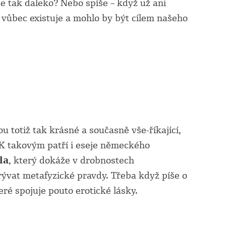
e tak daleko? Nebo spíše – když už ani
 vůbec existuje a mohlo by být cílem našeho
sou totiž tak krásné a současně vše-říkající,
 K takovým patří i eseje německého
la
, který dokáže v drobnostech
ývat metafyzické pravdy. Třeba když píše o
teré spojuje pouto erotické lásky.