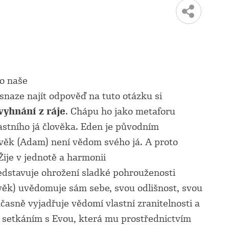
o naše
snaze najít odpověď na tuto otázku si
vyhnání z ráje
. Chápu ho jako metaforu
vlastního já člověka. Eden je původním
ověk (Adam) není vědom svého já. A proto
 Žije v jednotě a harmonii
edstavuje ohrožení sladké pohrouženosti
věk) uvědomuje sám sebe, svou odlišnost, svou
asně vyjadřuje vědomí vlastní zranitelnosti a
 setkáním s Evou, která mu prostřednictvím