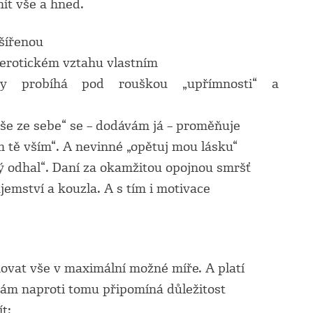
ít vše a hned.
šířenou
 erotickém vztahu vlastním
dy probíhá pod rouškou „upřímnosti“ a
še ze sebe“ se – dodávám já – proměňuje
 tě vším“. A nevinné „opětuj mou lásku“
lý odhal“. Daní za okamžitou opojnou smršť
jemství a kouzla. A s tím i motivace
ovat vše v maximální možné míře. A platí
 nám naproti tomu připomíná důležitost
t: