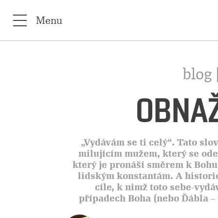
Menu
blog 
OBNAŽ
„Vydávám se ti celý“. Tato slo
milujícím mužem, který se ode
který je pronáší směrem k Bohu
lidským konstantám. A histori
cíle, k nimž toto sebe-vyd
případech Boha (nebo Ďábla –