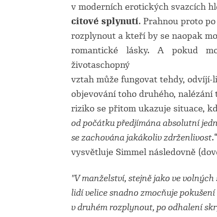
v moderních erotických svazcích hl
citové splynutí
. Prahnou proto po 
rozplynout a kteří by se naopak moh
romantické lásky. A pokud m
životaschopný
vztah může fungovat tehdy, odvíjí-
objevování toho druhého, nalézání
riziko se přitom ukazuje situace, kd
od počátku předjímána absolutní jedn
se zachována jakákoliv zdrženlivost
.
vysvětluje Simmel následovně (dovol
"V manželství, stejně jako ve volnýc
lidí velice snadno zmocňuje pokušení 
v druhém rozplynout, po odhalení skr