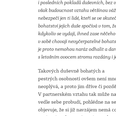
i posledních pokladů duševních, bez v
však budoucnost vztahu většinou váž
nebezpečí jen ti lidé, kteří se ve sku
bohatství jejich duše spočívá v tom, že
kdykoliv se vydají, ihned zase něčeho 
v sobě chovají nevyčerpatelné bohats
je proto nemohou naráz odhalit a dar
s letošním ovocem stromu rozdány i je
Takových duševně bohatých a
pestrých osobností ovšem není mnoh
neoplývá, a proto jim dříve či pozdě
V partnerském vztahu tak může nas
vedle sebe probudí, pohlédne na seb
objevuje, že si již navzájem nemá 