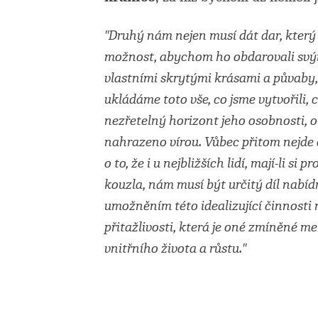
"Druhý nám nejen musí dát dar, který
možnost, abychom ho obdarovali svým
vlastními skrytými krásami a půvaby,
ukládáme toto vše, co jsme vytvořili, c
nezřetelný horizont jeho osobnosti, on
nahrazeno vírou. Vůbec přitom nejde 
o to, že i u nejbližších lidí, mají-li s
kouzla, nám musí být určitý díl nabíd
umožněním této idealizující činnosti 
přitažlivosti, která je oné zmíněné m
vnitřního života a růstu."