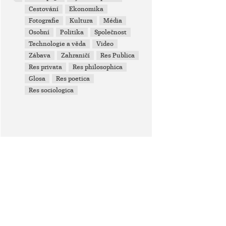
Cestování
Ekonomika
Fotografie
Kultura
Média
Osobní
Politika
Společnost
Technologie a věda
Video
Zábava
Zahraničí
Res Publica
Res privata
Res philosophica
Glosa
Res poetica
Res sociologica