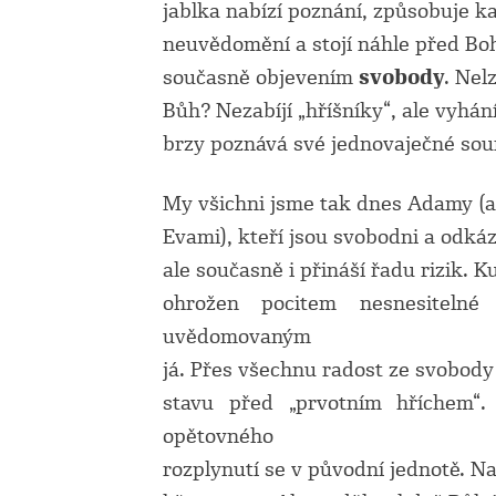
jablka nabízí poznání, způsobuje k
neuvědomění a stojí náhle před B
současně objevením
svobody
. Nel
Bůh? Nezabíjí „hříšníky“, ale vyhán
brzy poznává své jednovaječné so
My všichni jsme tak dnes Adamy (a
Evami), kteří jsou svobodni a odká
ale současně i přináší řadu rizik. 
ohrožen pocitem nesnesiteln
uvědomovaným
já. Přes všechnu radost ze svobod
stavu před „prvotním hříchem“
opětovného
rozplynutí se v původní jednotě. Na