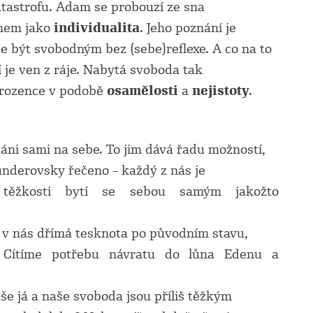
atastrofu. Adam se probouzí ze sna
ohem jako
individualita
. Jeho poznání je
ze být svobodným bez (sebe)reflexe. A co na to
í je ven z ráje. Nabytá svoboda tak
urozence v podobě
osamělosti
a
nejistoty
.
záni sami na sebe. To jim dává řadu možností,
Kunderovsky řečeno – každý z nás je
é těžkosti bytí se sebou samým jakožto
y v nás dřímá tesknota po původním stavu,
. Cítíme potřebu návratu do lůna Edenu a
še já a naše svoboda jsou příliš těžkým