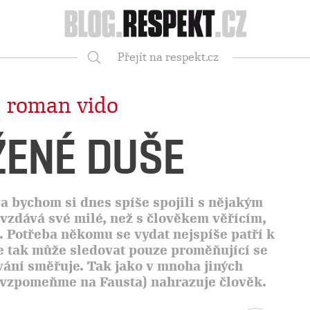
Respekt
Přejít na respekt.cz
Vyhledávání
|
roman vido
ENÉ DUŠE
va bychom si dnes spíše spojili s nějakým
vzdává své milé, než s člověkem věřícím,
. Potřeba někomu se vydat nejspíše patří k
e tak může sledovat pouze proměňující se
ávání směřuje. Tak jako v mnoha jiných
 vzpomeňme na Fausta) nahrazuje člověk.