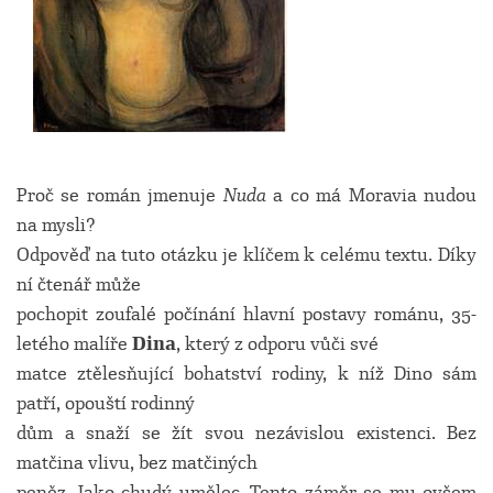
Proč se román jmenuje
Nuda
a co má Moravia nudou
na mysli?
Odpověď na tuto otázku je klíčem k celému textu. Díky
ní čtenář může
pochopit zoufalé počínání hlavní postavy románu, 35-
letého malíře
Dina
, který z odporu vůči své
matce ztělesňující bohatství rodiny, k níž Dino sám
patří, opouští rodinný
dům a snaží se žít svou nezávislou existenci. Bez
matčina vlivu, bez matčiných
peněz. Jako chudý umělec. Tento záměr se mu ovšem