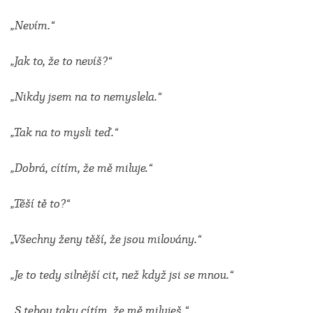
„Nevím.“
„Jak to, že to nevíš?“
„Nikdy jsem na to nemyslela.“
„Tak na to mysli teď.“
„Dobrá, cítím, že mě miluje.“
„Těší tě to?“
„Všechny ženy těší, že jsou milovány.“
„Je to tedy silnější cit, než když jsi se mnou.“
„S tebou taky cítím, že mě miluješ.“