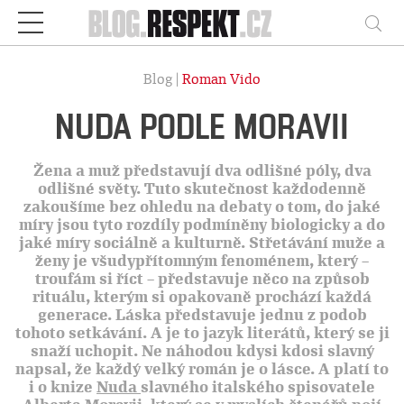
Respekt
Vy
Blog |
Roman Vido
NUDA PODLE MORAVII
Žena a muž představují dva odlišné póly, dva
odlišné světy. Tuto skutečnost každodenně
zakoušíme bez ohledu na debaty o tom, do jaké
míry jsou tyto rozdíly podmíněny biologicky a do
jaké míry sociálně a kulturně. Střetávání muže a
ženy je všudypřítomným fenoménem, který –
troufám si říct – představuje něco na způsob
rituálu, kterým si opakovaně prochází každá
generace. Láska představuje jednu z podob
tohoto setkávání. A je to jazyk literátů, který se ji
snaží uchopit. Ne náhodou kdysi kdosi slavný
napsal, že každý velký román je o lásce. A platí to
i o knize
Nuda
slavného italského spisovatele