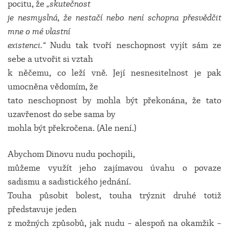
pocitu, že
„skutečnost
je nesmyslná, že nestačí nebo není schopna přesvědčit
mne o mé vlastní
existenci.“
Nudu tak tvoří neschopnost vyjít sám ze
sebe a utvořit si vztah
k něčemu, co leží vně. Její nesnesitelnost je pak
umocněna vědomím, že
tato neschopnost by mohla být překonána, že tato
uzavřenost do sebe sama by
mohla být překročena. (Ale není.)
Abychom Dinovu nudu pochopili,
můžeme využít jeho zajímavou úvahu o povaze
sadismu a sadistického jednání.
Touha působit bolest, touha trýznit druhé totiž
představuje jeden
z možných způsobů, jak nudu – alespoň na okamžik –