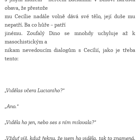
obava, že přestože
mu Cecílie nadále volně dává své tělo, její duše mu
nepatří. Ba co hůře – patří
jinému. Zoufalý Dino se mnohdy uchyluje až k
masochistickým a
nikam nevedoucím dialogům s Cecílií, jako je třeba
tento:
„Vidělas včera Lucianiho?“
„Ano.“
„Viděla ho jen, nebo ses s ním milovala?“
„Vždyť víš, když řeknu, že jsem ho viděla, tak to znamená,