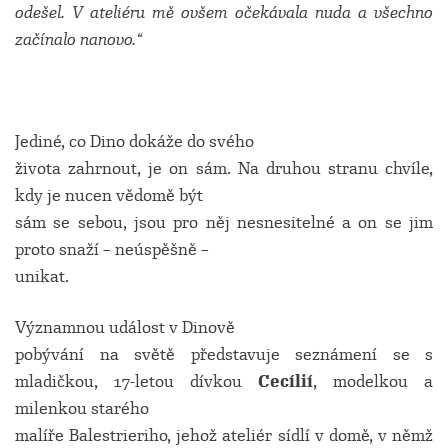
odešel. V ateliéru mě ovšem očekávala nuda a všechno
začínalo nanovo.“
Jediné, co Dino dokáže do svého
života zahrnout, je on sám. Na druhou stranu chvíle,
kdy je nucen vědomě být
sám se sebou, jsou pro něj nesnesitelné a on se jim
proto snaží – neúspěšně –
unikat.
Významnou událost v Dinově
pobývání na světě představuje seznámení se s
mladičkou, 17-letou dívkou
Cecílií
, modelkou a
milenkou starého
malíře Balestrieriho, jehož ateliér sídlí v domě, v němž