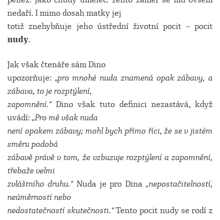
nedaří. I mimo dosah matky jej
totiž znehybňuje jeho ústřední životní pocit – pocit
nudy
.
Jak však čtenáře sám Dino
upozorňuje:
„pro mnohé nuda znamená opak zábavy, a
zábava, to je rozptýlení,
zapomnění.“
Dino však tuto definici nezastává, když
uvádí:
„Pro mě však nuda
není opakem zábavy; mohl bych přímo říci, že se v jistém
směru podobá
zábavě právě v tom, že vzbuzuje rozptýlení a zapomnění,
třebaže velmi
zvláštního druhu.“
Nuda je pro Dina
„nepostačitelností,
neúměrností nebo
nedostatečností skutečnosti.“
Tento pocit nudy se rodí z