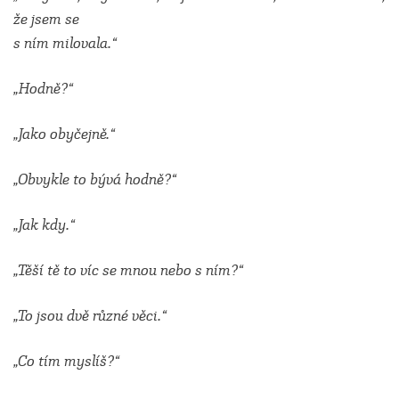
že jsem se
s ním milovala.“
„Hodně?“
„Jako obyčejně.“
„Obvykle to bývá hodně?“
„Jak kdy.“
„Těší tě to víc se mnou nebo s ním?“
„To jsou dvě různé věci.“
„Co tím myslíš?“