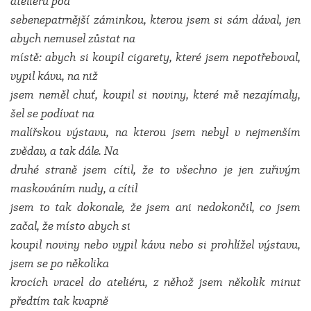
ateliéru pod
sebenepatrnější záminkou, kterou jsem si sám dával, jen
abych nemusel zůstat na
místě: abych si koupil cigarety, které jsem nepotřeboval,
vypil kávu, na niž
jsem neměl chuť, koupil si noviny, které mě nezajímaly,
šel se podívat na
malířskou výstavu, na kterou jsem nebyl v nejmenším
zvědav, a tak dále. Na
druhé straně jsem cítil, že to všechno je jen zuřivým
maskováním nudy, a cítil
jsem to tak dokonale, že jsem ani nedokončil, co jsem
začal, že místo abych si
koupil noviny nebo vypil kávu nebo si prohlížel výstavu,
jsem se po několika
krocích vracel do ateliéru, z něhož jsem několik minut
předtím tak kvapně