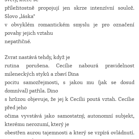
příležitostně propojují jen skrze intenzívní soulož.
Slovo „láska“
v obvyklém romantickém smyslu je pro označení
povahy jejich vztahu
nepatřičné.
Zvrat nastává tehdy, když je
rutina porušena. Cecílie nabourá pravidelnost
mileneckých styků a zbaví Dina
pocitu samozřejmosti, s jakou mu (jak se dosud
domníval) patřila. Dino
s hrůzou objevuje, že jej k Cecílii poutá vztah. Cecílie
před jeho
očima vyvstává jako samostatný, autonomní subjekt,
kterému nerozumí, který je
obestřen aurou tajemnosti a který se vzpírá ovládnutí.