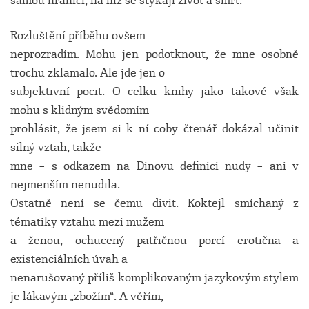
samou hranici, na níž se stýkají život a smrt.
Rozluštění příběhu ovšem
neprozradím. Mohu jen podotknout, že mne osobně
trochu zklamalo. Ale jde jen o
subjektivní pocit. O celku knihy jako takové však
mohu s klidným svědomím
prohlásit, že jsem si k ní coby čtenář dokázal učinit
silný vztah, takže
mne – s odkazem na Dinovu definici nudy – ani v
nejmenším nenudila.
Ostatně není se čemu divit. Koktejl smíchaný z
tématiky vztahu mezi mužem
a ženou, ochucený patřičnou porcí erotična a
existenciálních úvah a
nenarušovaný příliš komplikovaným jazykovým stylem
je lákavým „zbožím“. A věřím,