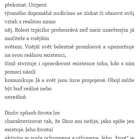
překonat. Utrpení
týraného dopomáhá nudícímu se získat či obnovit svůj
vztah s realitou mimo
něj. Bolest trpícího probourává zeď mezi uzavřeným já
mučitele a vnějším
světem. Vnější svět bolestně promlouvá a upozorňuje
na svou reálnou existenci,
čímž stvrzuje i opravdovost existence toho, kdo s ním
pomocí násilí
komunikuje. Já a svět jsou úzce propojené. Obojí může
být buď reálné nebo
nereálné.
Dinův způsob života lze
charakterizovat tak, že Dino ani nežije, jako spíše jen
existuje. Jeho životní
aktivita je zcela ochromena a utlumena. Jeho „život“ je