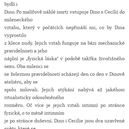
bydlí i
Dino. Po malířově náhlé smrti vstupuje Dino s Cecílií do
mileneckého
vztahu, který v počátcích nepřináší nic, co by Dina
vyprostilo
z klece nudy. Jejich vztah funguje na bázi mechanické
pravidelnosti a jeho
náplní je „fyzická láska“ v podobě takřka živočišného
sexu. Oba milenci se
se železnou pravidelností scházejí den co den v Dinově
ateliéru, aby se
spolu milovali. Jejich stýkání nabývá až jakéhosi
ritualisticky odosobněného
rozměru. Oč více je jejich vztah intimní po stránce
fyzické, o to méně intimním
je po stránce duševní. Dino i Cecílie jsou dva uzavřené
světy, které se