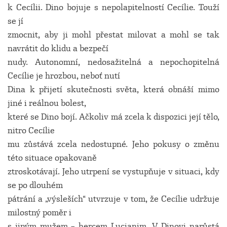
k Cecílii. Dino bojuje s nepolapitelností Cecílie. Touží
se jí
zmocnit, aby ji mohl přestat milovat a mohl se tak
navrátit do klidu a bezpečí
nudy. Autonomní, nedosažitelná a nepochopitelná
Cecílie je hrozbou, neboť nutí
Dina k přijetí skutečnosti světa, která obnáší mimo
jiné i reálnou bolest,
které se Dino bojí. Ačkoliv má zcela k dispozici její tělo,
nitro Cecílie
mu zůstává zcela nedostupné. Jeho pokusy o změnu
této situace opakovaně
ztroskotávají. Jeho utrpení se vystupňuje v situaci, kdy
se po dlouhém
pátrání a „výsleších“ utvrzuje v tom, že Cecílie udržuje
milostný poměr i
s jiným mužem – hercem Lucianim. V Dinovi narůstá