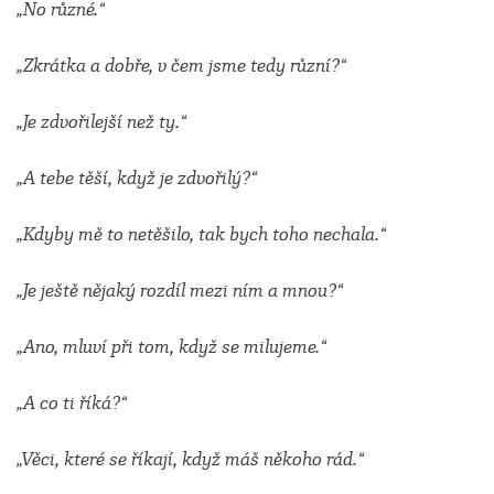
„No různé.“
„Zkrátka a dobře, v čem jsme tedy různí?“
„Je zdvořilejší než ty.“
„A tebe těší, když je zdvořilý?“
„Kdyby mě to netěšilo, tak bych toho nechala.“
„Je ještě nějaký rozdíl mezi ním a mnou?“
„Ano, mluví při tom, když se milujeme.“
„A co ti říká?“
„Věci, které se říkají, když máš někoho rád.“