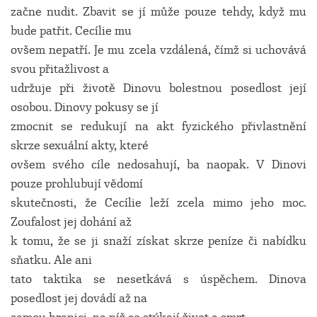
začne nudit. Zbavit se jí může pouze tehdy, když mu
bude patřit. Cecílie mu
ovšem nepatří. Je mu zcela vzdálená, čímž si uchovává
svou přitažlivost a
udržuje při životě Dinovu bolestnou posedlost její
osobou. Dinovy pokusy se jí
zmocnit se redukují na akt fyzického přivlastnění
skrze sexuální akty, které
ovšem svého cíle nedosahují, ba naopak. V Dinovi
pouze prohlubují vědomí
skutečnosti, že Cecílie leží zcela mimo jeho moc.
Zoufalost jej dohání až
k tomu, že se ji snaží získat skrze peníze či nabídku
sňatku. Ale ani
tato taktika se nesetkává s úspěchem. Dinova
posedlost jej dovádí až na