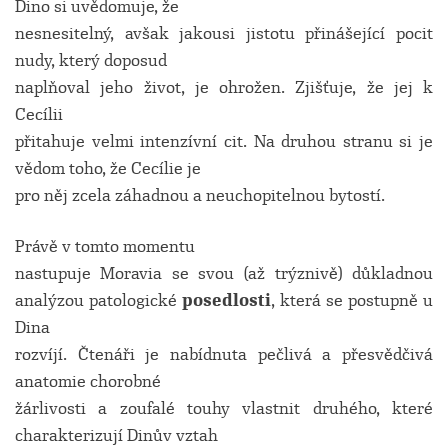
Dino si uvědomuje, že
nesnesitelný, avšak jakousi jistotu přinášející pocit
nudy, který doposud
naplňoval jeho život, je ohrožen. Zjišťuje, že jej k
Cecílii
přitahuje velmi intenzívní cit. Na druhou stranu si je
vědom toho, že Cecílie je
pro něj zcela záhadnou a neuchopitelnou bytostí.
Právě v tomto momentu
nastupuje Moravia se svou (až trýznivě) důkladnou
analýzou patologické
posedlosti
, která se postupně u
Dina
rozvíjí. Čtenáři je nabídnuta pečlivá a přesvědčivá
anatomie chorobné
žárlivosti a zoufalé touhy vlastnit druhého, které
charakterizují Dinův vztah