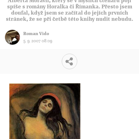
Alberta Moravii, který se v myslích čtenářů pojí
spíše s romány Horalka či Římanka. Přesto jsem
doufal, když jsem se začítal do jejích prvních
stránek, že se při četbě této knihy nudit nebudu.
Roman Vido
5. 9. 2007 08:09