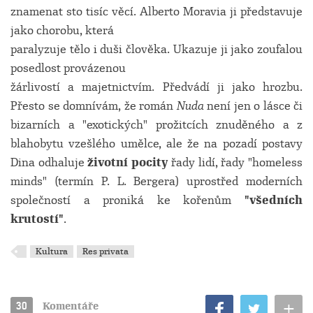
znamenat sto tisíc věcí. Alberto Moravia ji představuje
jako chorobu, která
paralyzuje tělo i duši člověka. Ukazuje ji jako zoufalou
posedlost provázenou
žárlivostí a majetnictvím. Předvádí ji jako hrozbu.
Přesto se domnívám, že román
Nuda
není jen o lásce či
bizarních a "exotických" prožitcích znuděného a z
blahobytu vzešlého umělce, ale že na pozadí postavy
Dina odhaluje
životní pocity
řady lidí, řady "homeless
minds" (termín P. L. Bergera) uprostřed moderních
společností a proniká ke kořenům
"všedních
krutostí"
.
Kultura
Res privata
+
30
Komentáře