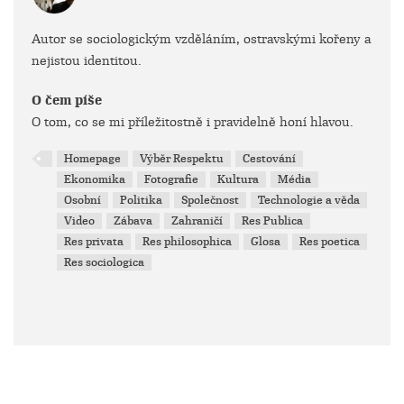
Autor se sociologickým vzděláním, ostravskými kořeny a
nejistou identitou.
O čem píše
O tom, co se mi příležitostně i pravidelně honí hlavou.
Homepage
Výběr Respektu
Cestování
Ekonomika
Fotografie
Kultura
Média
Osobní
Politika
Společnost
Technologie a věda
Video
Zábava
Zahraničí
Res Publica
Res privata
Res philosophica
Glosa
Res poetica
Res sociologica